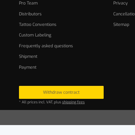
Pro Team
Privacy
Distributors
Cancellatio
Tattoo Conventions
Sitemap
Custom Labeling
Frequently asked questions
Shipment
Payment
Withdraw contract
* All prices incl. VAT, plus
shipping fees