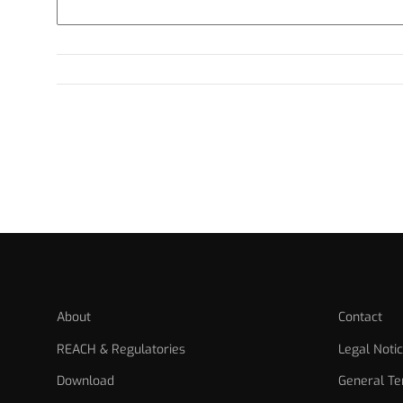
About
Contact
REACH & Regulatories
Legal Noti
Download
General Te