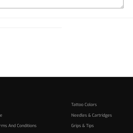
Tattoo Colors
ce
Needles & Cartridges
rms And Conditions
Grips & Tips