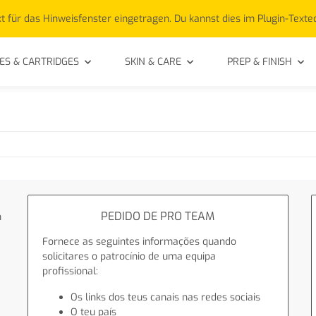
t für das Hinweisfenster eingetragen. Du kannst dies im Plugin-Texte
ES & CARTRIDGES
SKIN & CARE
PREP & FINISH
PEDIDO DE PRO TEAM
m
Fornece as seguintes informações quando
solicitares o patrocínio de uma equipa
profissional:
Os links dos teus canais nas redes sociais
O teu país