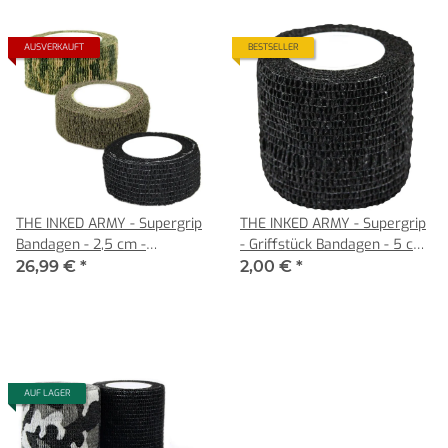
AUSVERKAUFT
BESTSELLER
THE INKED ARMY - Supergrip
THE INKED ARMY - Supergrip
Bandagen - 2,5 cm -
- Griffstück Bandagen - 5 cm
verschiedene
- Schwarz
26,99 €
*
2,00 €
*
Verpackungseinheiten
AUF LAGER