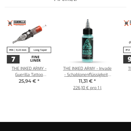
THE INKED ARMY -
THE INKED ARMY - Invade
T
Guerilla Tattoo
- Schablonenflüssigkeit -
Nadelmodule - 7 Fine
50 ml
Nad
25,94 €
*
11,31 €
*
Liner 0,22 mm LT - 20
Shad
226,10 € pro 1 l
Stk.