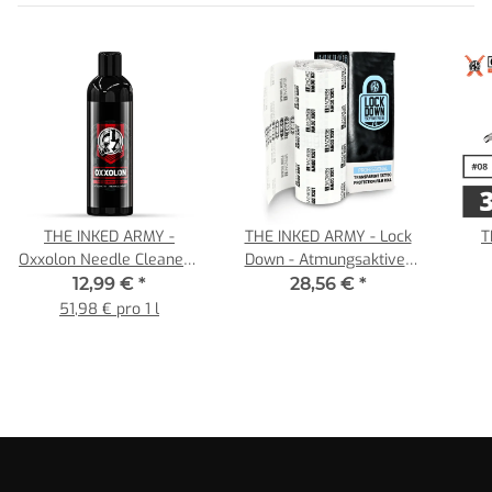
THE INKED ARMY -
THE INKED ARMY - Lock
T
Oxxolon Needle Cleaner -
Down - Atmungsaktiver
250 ml - 7 bis 30
Tattoo Film - Einzelrolle
Nad
12,99 €
*
28,56 €
*
Anwendungen
15 cm x 10 m
0,
51,98 € pro 1 l