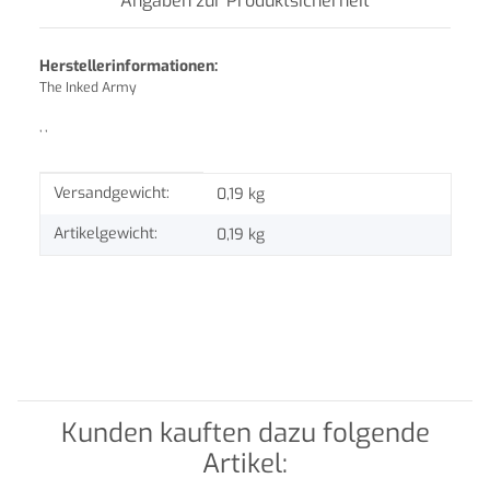
Angaben zur Produktsicherheit
Herstellerinformationen:
The Inked Army
, ,
Produkteigenschaft
Wert
Versandgewicht:
0,19 kg
Artikelgewicht:
0,19
kg
Kunden kauften dazu folgende
Artikel: