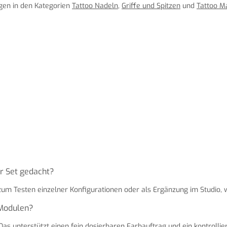
ngen in den Kategorien
Tattoo Nadeln
,
Griffe und Spitzen
und
Tattoo M
r Set gedacht?
 zum Testen einzelner Konfigurationen oder als Ergänzung im Studio, w
 Modulen?
Das unterstützt einen fein dosierbaren Farbauftrag und ein kontrollie