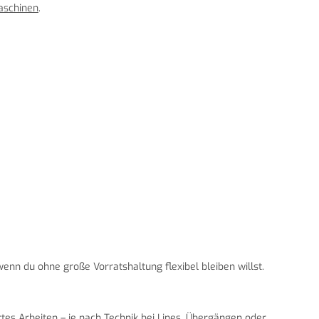
aschinen
.
enn du ohne große Vorratshaltung flexibel bleiben willst.
rtes Arbeiten – je nach Technik bei Lines, Übergängen oder