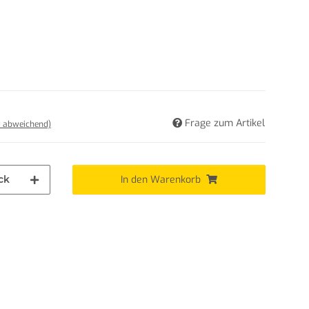
Frage zum Artikel
d abweichend)
ck
In den Warenkorb