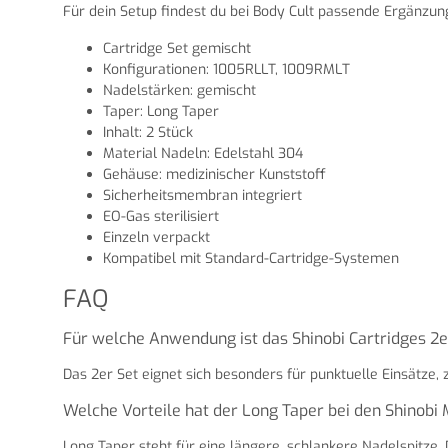
Für dein Setup findest du bei Body Cult passende Ergänzu
Cartridge Set gemischt
Konfigurationen: 1005RLLT, 1009RMLT
Nadelstärken: gemischt
Taper: Long Taper
Inhalt: 2 Stück
Material Nadeln: Edelstahl 304
Gehäuse: medizinischer Kunststoff
Sicherheitsmembran integriert
EO-Gas sterilisiert
Einzeln verpackt
Kompatibel mit Standard-Cartridge-Systemen
FAQ
Für welche Anwendung ist das Shinobi Cartridges 2e
Das 2er Set eignet sich besonders für punktuelle Einsätze,
Welche Vorteile hat der Long Taper bei den Shinobi
Long Taper steht für eine längere, schlankere Nadelspitze. 