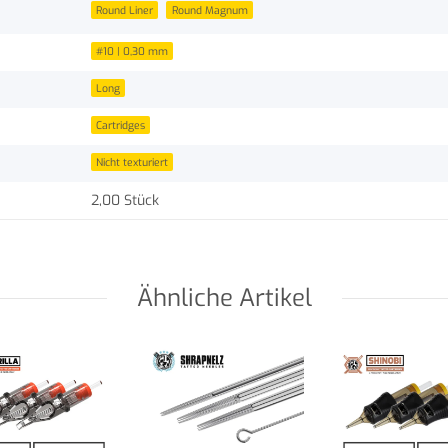
Round Liner
Round Magnum
#10 | 0,30 mm
Long
Cartridges
Nicht texturiert
2,00 Stück
Ähnliche Artikel