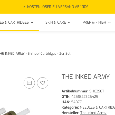
✔ KOSTENLOSER EU-VERSAND AB 100€
ES & CARTRIDGES
SKIN & CARE
PREP & FINISH
HE INKED ARMY - Shinobi Cartridges - 2er Set
THE INKED ARMY - S
Artikelnummer:
SHC2SET
GTIN:
4251822726425
HAN:
54877
Kategorie:
NEEDLES & CARTRID
Hersteller:
The Inked Army