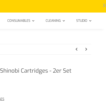
x
CONSUMABLES
CLEANING
STUDIO
hinobi Cartridges - 2er Set
GES