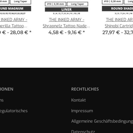
 INKED ARMY -
THE INKED ARMY -
THE INKED AR
erilla Tattoo
Shrapnelz Tattoo Nadeln
Shinobi Cartrid
module - Round
- Liner 0,30 LT
Round Shader - 
9 € -
28,08 €
*
4,58 € -
9,16 €
*
27,97 € -
32,
num - 0,30 LT
IONEN
RECHTLICHES
ns
Kontakt
gulatorisches
Impressum
Allgemeine Geschäftsbedingun
Datenschutz