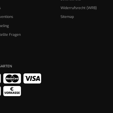
s
Widerrufsrecht (WRB)
ventions
Sitemap
eling
tellte Fragen
SARTEN