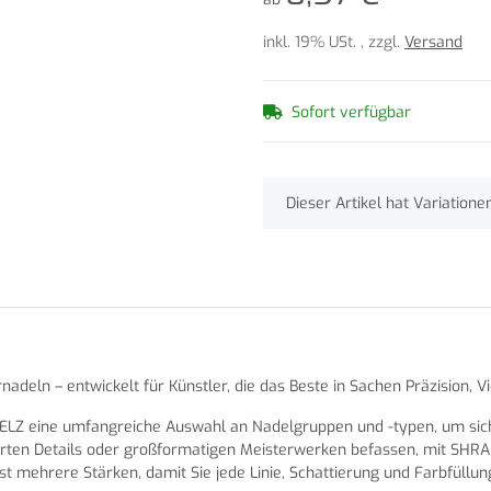
inkl. 19% USt. , zzgl.
Versand
Sofort verfügbar
x
Dieser Artikel hat Variatione
eln – entwickelt für Künstler, die das Beste in Sachen Präzision, Vie
LZ eine umfangreiche Auswahl an Nadelgruppen und -typen, um sicher
plizierten Details oder großformatigen Meisterwerken befassen, mit S
t mehrere Stärken, damit Sie jede Linie, Schattierung und Farbfüllun