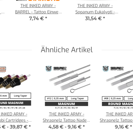
THE INKED ARMY -
THE INKED ARMY -
 -
BARREL - Tattoo Einweg
Sopanum Eukalypti -
Spitze - Kunststoff - V-
Tattoo Soap -
7,74 €
*
31,54 €
*
ml
Tip Diamant 5 - 50 Stück
Gebrauchsfertiges
Spray - 3 x 500 ml
Ähnliche Artikel
 INKED ARMY -
THE INKED ARMY -
THE INKED AR
obi Cartridges -
Shrapnelz Tattoo Nadeln
Shrapnelz Tattoo
 Magnum - 0,30
- Magnum 0,35 LT
- Round Magnu
5 € -
39,87 €
*
4,58 € -
9,16 €
*
9,16 €
*
LT
LT