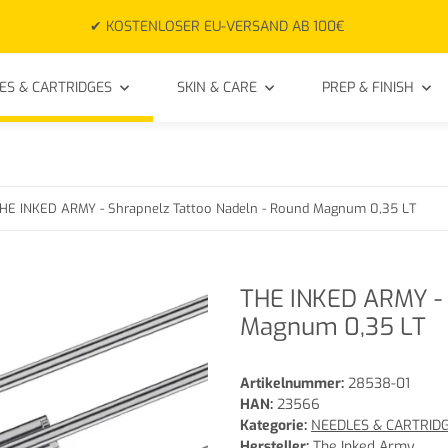
✔ KOSTENLOSER EU-VERSAND AB 100€
ES & CARTRIDGES
SKIN & CARE
PREP & FINISH
HE INKED ARMY - Shrapnelz Tattoo Nadeln - Round Magnum 0,35 LT
THE INKED ARMY - 
Magnum 0,35 LT
Artikelnummer:
28538-01
HAN:
23566
Kategorie:
NEEDLES & CARTRID
Hersteller:
The Inked Army