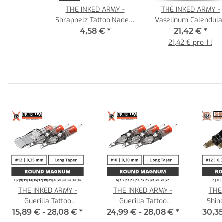
THE INKED ARMY -
THE INKED ARMY -
Shrapnelz Tattoo Nadeln
Vaselinum Calendula
- 15 Round Shader - 0,35
mit Ringelblumen
4,58 €
*
21,42 €
*
- MT
Extrakt - Inhalt 1000 
21,42 € pro 1 l
THE INKED ARMY -
THE INKED ARMY -
THE
Guerilla Tattoo
Guerilla Tattoo
Shin
Nadelmodule - Round
Nadelmodule - Round
Round
15,89 € -
28,08 €
*
24,99 € -
28,08 €
*
30,3
Magnum - 0,35 LT
Magnum - 0,30 LT