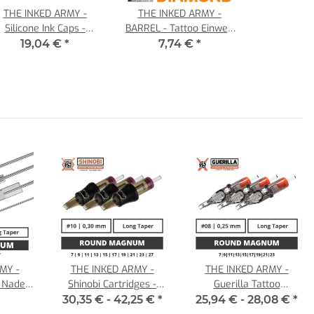
THE INKED ARMY -
THE INKED ARMY -
Silicone Ink Caps -
BARREL - Tattoo Einweg
Farbkappen - Steril -
Spitze - Kunststoff - V-
19,04 €
*
7,74 €
*
Orange - 150 Stück
Tip Diamant 3 - 50 Stück
MY -
THE INKED ARMY -
THE INKED ARMY -
 Nadeln
Shinobi Cartridges -
Guerilla Tattoo
m 0,25
Round Magnum - 0,30
Nadelmodule - Round
30,35 € -
42,25 €
*
25,94 € -
28,08 €
*
LT
Magnum - 0,25 LT