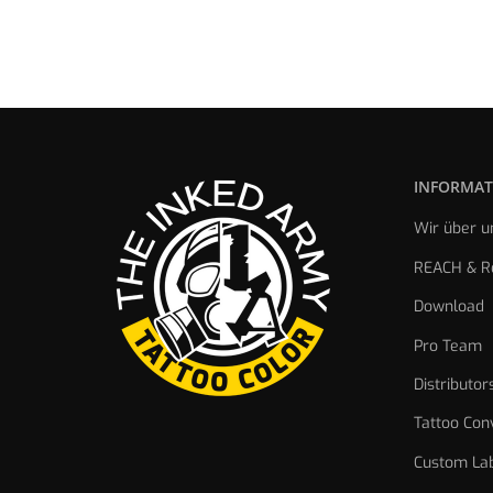
INFORMAT
Wir über u
REACH & Re
Download
Pro Team
Distributor
Tattoo Con
Custom Lab