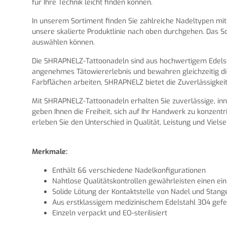
für Ihre Technik leicht finden können.
In unserem Sortiment finden Sie zahlreiche Nadeltypen mit 
unsere skalierte Produktlinie nach oben durchgehen. Das S
auswählen können.
Die SHRAPNELZ-Tattoonadeln sind aus hochwertigem Edelsta
angenehmes Tätowiererlebnis und bewahren gleichzeitig die S
Farbflächen arbeiten, SHRAPNELZ bietet die Zuverlässigkeit
Mit SHRAPNELZ-Tattoonadeln erhalten Sie zuverlässige, inn
geben Ihnen die Freiheit, sich auf Ihr Handwerk zu konzen
erleben Sie den Unterschied in Qualität, Leistung und Vielsei
Merkmale:
Enthält 66 verschiedene Nadelkonfigurationen
Nahtlose Qualitätskontrollen gewährleisten einen ein
Solide Lötung der Kontaktstelle von Nadel und Stang
Aus erstklassigem medizinischem Edelstahl 304 gefer
Einzeln verpackt und EO-sterilisiert