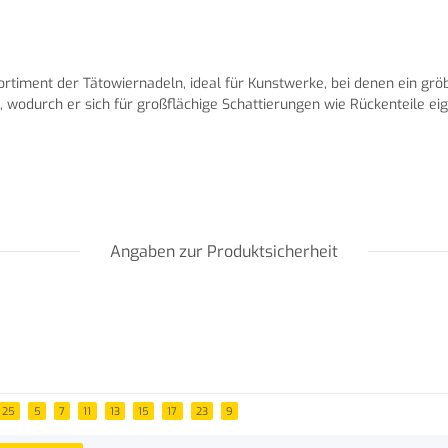
iment der Tätowiernadeln, ideal für Kunstwerke, bei denen ein gröbere
, wodurch er sich für großflächige Schattierungen wie Rückenteile ei
Angaben zur Produktsicherheit
25
5
7
11
13
15
17
23
9