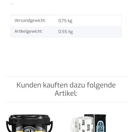
, ,
Produkteigenschaft
Wert
Versandgewicht:
0,75 kg
Artikelgewicht:
0,55
kg
Kunden kauften dazu folgende
Artikel: