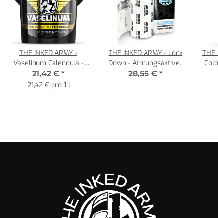
THE INKED ARMY -
THE INKED ARMY - Lock
THE 
Vaselinum Calendula -
Down - Atmungsaktiver
Colo
mit Ringelblumen Extrakt
Tattoo Film - Einzelrolle
21,42 €
*
28,56 €
*
- Inhalt 1000 ml
15 cm x 10 m
21,42 € pro 1 l