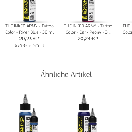
THE INKED ARMY - Tattoo
THE INKED ARMY - Tattoo
THE 
Color - River Blue - 30 ml
Color - Dark Peony - 30
Colo
ml
20,23 €
*
20,23 €
*
674,33 € pro 1 l
Ähnliche Artikel