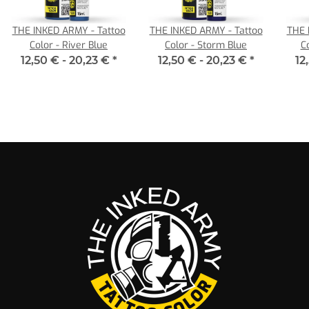
THE INKED ARMY - Tattoo
THE INKED ARMY - Tattoo
THE 
Color - River Blue
Color - Storm Blue
C
12,50 € -
20,23 €
*
12,50 € -
20,23 €
*
12