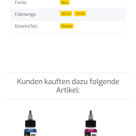
Produkteigenschaft
Wert
Farbe:
Blau
30 ml
15 ml
Füllmenge:
Einzeln/Set:
Einzeln
Kunden kauften dazu folgende
Artikel: