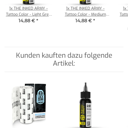
1x
THE INKED ARMY -
1x
THE INKED ARMY -
1x
Tattoo Color - Light Grey
Tattoo Color - Medium
Tatt
Wash - 30 ml
Grey Wash - 30 ml
14,88 €
*
14,88 €
*
Kunden kauften dazu folgende
Artikel: