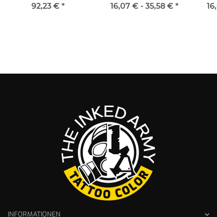
x 120 ml
92,23 €
*
16,07 € -
35,58 €
*
16
INFORMATIONEN