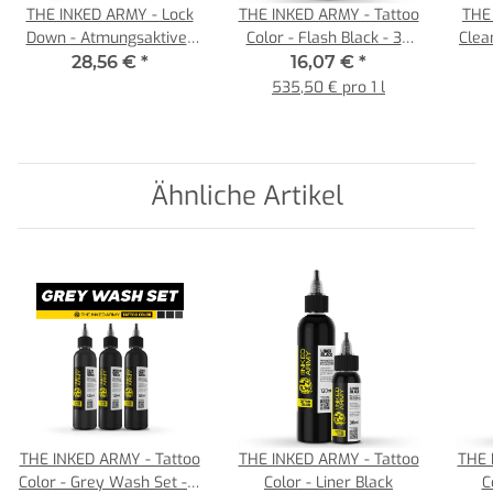
THE INKED ARMY - Lock
THE INKED ARMY - Tattoo
THE
Down - Atmungsaktiver
Color - Flash Black - 30
Clean
Tattoo Film - Einzelrolle
ml
Tatt
28,56 €
*
16,07 €
*
15 cm x 10 m
fü
535,50 € pro 1 l
bio
Ähnliche Artikel
THE INKED ARMY - Tattoo
THE INKED ARMY - Tattoo
THE 
Color - Grey Wash Set - 3
Color - Liner Black
C