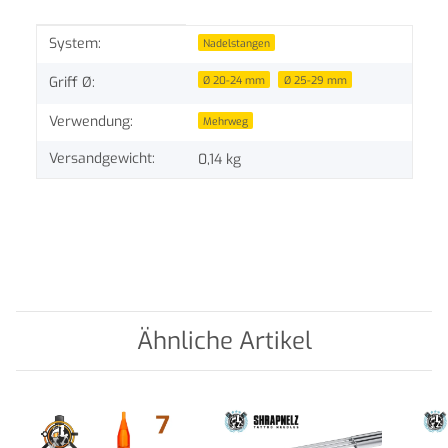
Produkteigenschaft
Wert
System:
Nadelstangen
Ø 20-24 mm
Ø 25-29 mm
Griff Ø:
Verwendung:
Mehrweg
Versandgewicht:
0,14 kg
Ähnliche Artikel